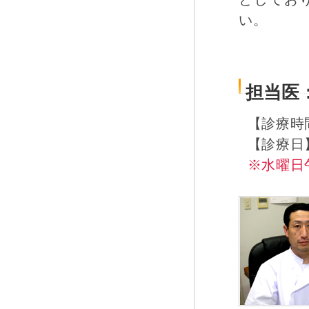
い。
担当医
【診療時間】
【診療日
※水曜日