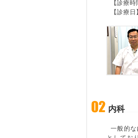
【診療時間】
【診療日
内科
一般的な
としてお