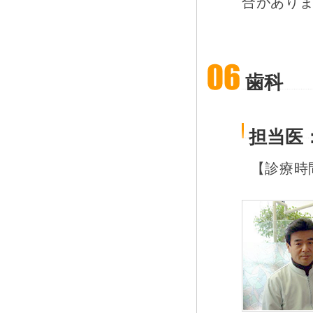
合があり
歯科
担当医
【診療時間】：